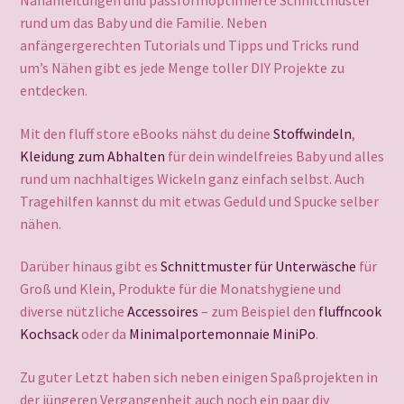
Nähanleitungen und passformoptimierte Schnittmuster
rund um das Baby und die Familie. Neben
e
anfängergerechten Tutorials und Tipps und Tricks rund
n
um’s Nähen gibt es jede Menge toller DIY Projekte zu
k
entdecken.
o
Mit den fluff store eBooks nähst du deine
Stoffwindeln
,
r
Kleidung zum Abhalten
für dein windelfreies Baby und alles
rund um nachhaltiges Wickeln ganz einfach selbst. Auch
b
Tragehilfen kannst du mit etwas Geduld und Spucke selber
nähen.
Darüber hinaus gibt es
Schnittmuster für Unterwäsche
für
Groß und Klein, Produkte für die Monatshygiene und
diverse nützliche
Accessoires
– zum Beispiel den
fluffncook
Kochsack
oder da
Minimalportemonnaie MiniPo
.
Zu guter Letzt haben sich neben einigen Spaßprojekten in
der jüngeren Vergangenheit auch noch ein paar diy