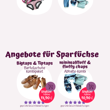
Angebote für Sparfüchse
minimalfluff &
Bigtaps & Tiptaps
fluffy chaps
Barfußschuhe
Kombipaket
Abhalte-Kombi
SPAREN!
SPAREN!
17,80
€
12,80
€
15,90
€
10,90
€
Ursprünglicher
Ursprüngl
Aktueller
Aktueller
I
I
geprüfte Gesamtbewertungen
geprüfte Gesamtbewertungen
Preis
Preis
Bewertet
Bewertet