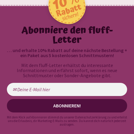
Abonniere den fluff-
Letter
… und erhalte 10% Rabatt auf deine nächste Bestellung +
ein Paket aus 5 kostenlosen Schnittmustern!
Mit dem fluff-Letter erhältst du interessante
Informationen und erfährst sofort, wenn es neue
Schnittmuster oder Sonder-Angebote gibt.
Mit dem Klick auf
Abonnieren
stimmst du unserer
Datenschutzerklärung
zu und erteilst
uns die Erlaubnis, dir Marketing-E-Mails zu senden. Du kannst dich natürlich jederzeit
austragen.