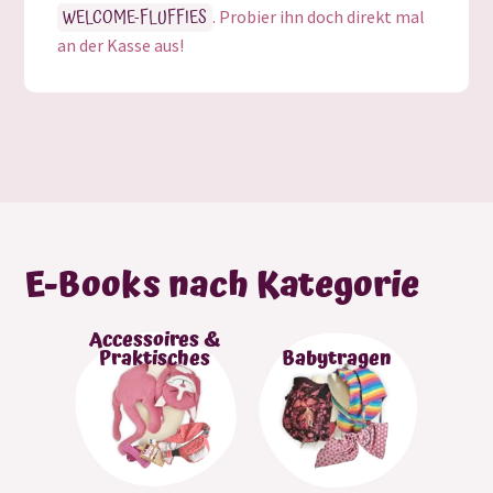
k
k
WELCOME-FLUFFIES
. Probier ihn doch direkt mal
o
o
an der Kasse aus!
r
r
b
b
E-Books nach Kategorie
Accessoires &
Praktisches
Babytragen