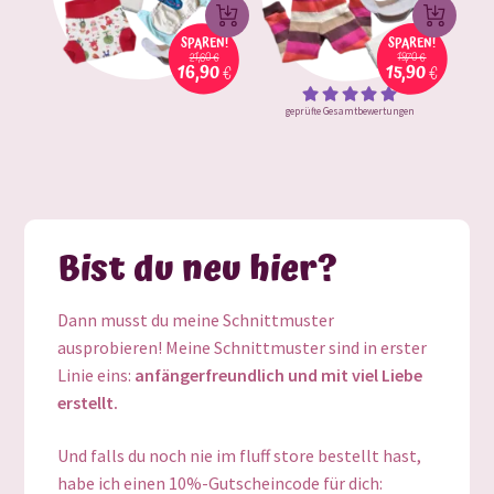
W
W
SPAREN!
SPAREN!
21,60
€
19,70
€
16,90
€
15,90
€
a
a
Ursprünglicher
Ursprün
Aktueller
Aktuell
I
I
r
r
geprüfte Gesamtbewertungen
Preis
Preis
Bewertet
Preis
Preis
n
n
mit
5.00
e
e
war:
war:
von 5
ist:
ist:
d
d
n
n
21,60 €
19,70 €
16,90 €.
15,90 €.
e
e
k
k
Bist du neu hier?
n
n
o
o
W
W
r
r
Dann musst du meine Schnittmuster
a
a
ausprobieren! Meine Schnittmuster sind in erster
b
b
Linie eins:
anfängerfreundlich und mit viel Liebe
r
r
erstellt.
e
e
Und falls du noch nie im fluff store bestellt hast,
n
n
habe ich einen 10%-Gutscheincode für dich: