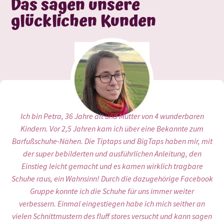
Das sagen unsere
glücklichen Kunden
Den Fluff-Store habe ich vor ein paar Jahren entdeckt, als ich
Ich bin Elina aus Lettland! Bin Mama von 5 Kindern. Ich habe
Ich bin Petra, 36 Jahre alt und Mutter von 4 wunderbaren
auf der Suche nach Schnittmuster für Windeln war. Eigentlich
Kindern. Vor 2,5 Jahren kam ich über eine Bekannte zum
2017, als meine vierte Tochter Bella geboren wurde,
Barfußschuhe-Nähen. Die Tiptaps und BigTaps haben mir, mit
auch nur, um eine bereits vorhandene Windel zu reparieren.
angefangen, Stoffwindeln zu nähen. Da ich die tollsten und
Sehr bald wurde der Fluff-Store zu einem meiner Lieblings-
bequemsten Schnittmuster der Stoffindeln vom fluff store
der super bebilderten und ausführlichen Anleitung, den
kennengelernt habe, habe ich angefangen die fluff store
Einstieg leicht gemacht und es kamen wirklich tragbare
Schnittmuster Shops.
Schuhe raus, ein Wahnsinn! Durch die dazugehörige Facebook
Stoffwindeln gewerblich zu naehen und so verkaufe ich die
Am liebsten sind mir und meiner Familie tatsächlich die
Unterhosen: Mister Fluffster für meinen Mann (der will keine
Gruppe konnte ich die Schuhe für uns immer weiter
seit 2017 mit meinem Label BabyBella.
anderen mehr), Miss Fluffster für mich und die Underfluff für
verbessern. Einmal eingestiegen habe ich mich seither an
Ich liebe die Idee, was gutes für die Babys und unsere Umwelt
vielen Schnittmustern des fluff stores versucht und kann sagen
meine Kinder. Der große Vorteil, wenn man Unterwäsche