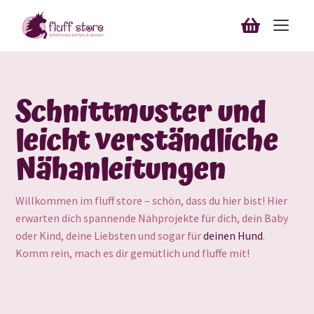
Zur
Zum
Navigation
Inhalt
Unterm
springen
springen
Schnittmuster & Nähanleitungen
öffnen
Unterm
Blog
Schnittmuster und
öffnen
leicht verständliche
Bestellungen
Nähanleitungen
Downloads
Willkommen im fluff store – schön, dass du hier bist! Hier
Mein Konto
erwarten dich spannende Nähprojekte für dich, dein Baby
oder Kind, deine Liebsten und sogar für
deinen Hund
.
Anmelden
Komm rein, mach es dir gemütlich und fluffe mit!
10%-Rabatt sichern