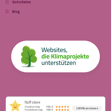
Gutscheine
Blog
fluff store
Shopbewertung
4.81 / 5
1189 Rezensionen
Produktbewertung
4.84 / 5