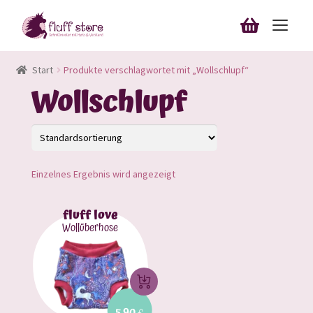
Zur
Zum
Navigation
Inhalt
Unterm
springen
springen
Schnittmuster & Nähanleitungen
Start
Produkte verschlagwortet mit „Wollschlupf“
öffnen
Wollschlupf
Unterm
Blog
öffnen
Bestellungen
Downloads
Einzelnes Ergebnis wird angezeigt
Mein Konto
fluff love
Wollüberhose
Anmelden
10%-Rabatt sichern