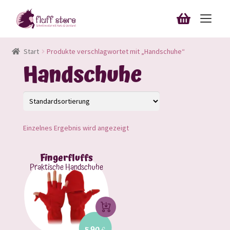
Zur
Zum
Navigation
Inhalt
Unterm
springen
springen
Schnittmuster & Nähanleitungen
Start
Produkte verschlagwortet mit „Handschuhe“
öffnen
Handschuhe
Unterm
Blog
öffnen
Bestellungen
Downloads
Einzelnes Ergebnis wird angezeigt
Mein Konto
Fingerfluffs
Praktische Handschuhe
Anmelden
10%-Rabatt sichern